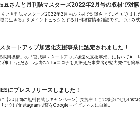
枝豆さんと月刊誌マスターズ2022年2月号の取材で対
さんと月刊誌マスターズ2022年2月号の取材で対談させていただきました
域に生きる』をメイントピックとする月刊経営情報雑誌です。つまみ枝豆
城県スタートアップ加速化支援事業に認定されました！
ぎ産業振興機構」の「宮城県スタートアップ加速化支援事業」においてAI・
をご利用いただき、地域のAfterコロナを見据えた事業者が魅力発信を簡単に
TIMESにプレスリリースしました！
【30日間の無料お試しキャンペーン】実施中！この機会にぜひInstag
リンク)でInstagram投稿をGoogleマイビジネスに自動...