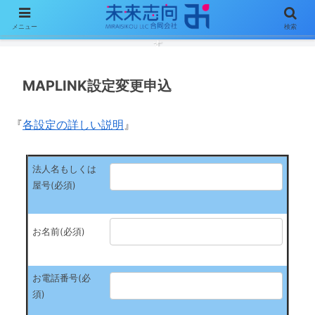
メニュー
検索
ソフトウェア開発を通じて、明るく楽しいあなたの未来創りをお手伝い致しま
す
MAPLINK設定変更申込
『
各設定の詳しい説明
』
法人名もしくは
屋号(必須)
お名前(必須)
お電話番号(必
須)