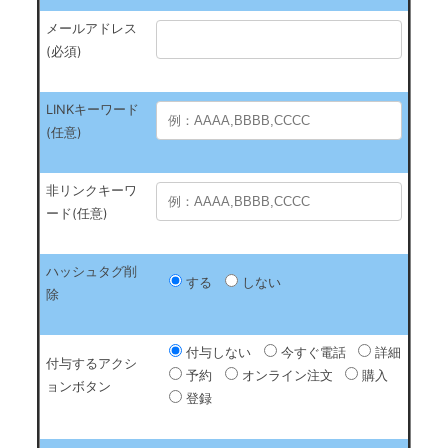
メールアドレス
(必須)
LINKキーワード
(任意)
非リンクキーワ
ード(任意)
ハッシュタグ削
する
しない
除
付与しない
今すぐ電話
詳細
付与するアクシ
予約
オンライン注文
購入
ョンボタン
登録