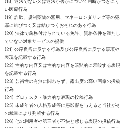
(18) 適法でない又は適法か否かについて判断がつきにく
い医療行為
(19) 詐欺、規制薬物の濫用、マネーロンダリング等の犯
罪に結びつく又は結びつくおそれのある行為
(20) 法律で義務付けられている免許、資格条件を満たし
ていない対象サービスの提供
(21) 公序良俗に反する行為及び公序良俗に反する事項や
表現を記載する行為
(22) 性的な内容又は性的な内容を暗黙的に示唆する表現
を記載する行為
(23) 芸術性の有無に関わらず、露出度の高い画像の投稿
行為
(24) グロテスク・暴力的な表現の投稿行為
(25) 未成年者の人格形成等に悪影響を与えると当社がそ
の裁量により判断する行為
(26) 他の利用者や第三者が不快と感じる表現の投稿行為